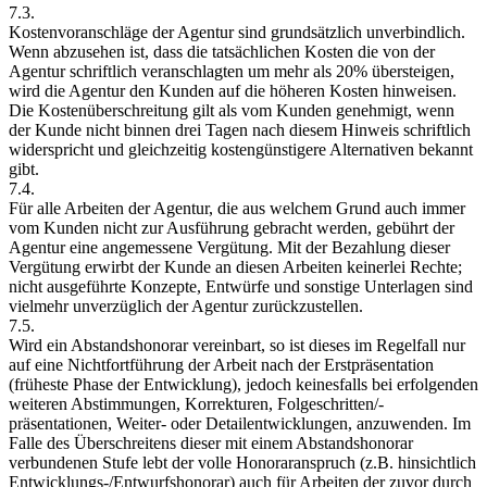
7.3.
Kostenvoranschläge der Agentur sind grundsätzlich unverbindlich.
Wenn abzusehen ist, dass die tatsächlichen Kosten die von der
Agentur schriftlich veranschlagten um mehr als 20% übersteigen,
wird die Agentur den Kunden auf die höheren Kosten hinweisen.
Die Kostenüberschreitung gilt als vom Kunden genehmigt, wenn
der Kunde nicht binnen drei Tagen nach diesem Hinweis schriftlich
widerspricht und gleichzeitig kostengünstigere Alternativen bekannt
gibt.
7.4.
Für alle Arbeiten der Agentur, die aus welchem Grund auch immer
vom Kunden nicht zur Ausführung gebracht werden, gebührt der
Agentur eine angemessene Vergütung. Mit der Bezahlung dieser
Vergütung erwirbt der Kunde an diesen Arbeiten keinerlei Rechte;
nicht ausgeführte Konzepte, Entwürfe und sonstige Unterlagen sind
vielmehr unverzüglich der Agentur zurückzustellen.
7.5.
Wird ein Abstandshonorar vereinbart, so ist dieses im Regelfall nur
auf eine Nichtfortführung der Arbeit nach der Erstpräsentation
(früheste Phase der Entwicklung), jedoch keinesfalls bei erfolgenden
weiteren Abstimmungen, Korrekturen, Folgeschritten/-
präsentationen, Weiter- oder Detailentwicklungen, anzuwenden. Im
Falle des Überschreitens dieser mit einem Abstandshonorar
verbundenen Stufe lebt der volle Honoraranspruch (z.B. hinsichtlich
Entwicklungs-/Entwurfshonorar) auch für Arbeiten der zuvor durch